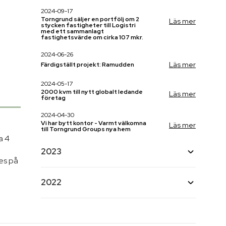
2024-09-17
Torngrund säljer en portfölj om 2
Läs mer
stycken fastigheter till Logistri
med ett sammanlagt
fastighetsvärde om cirka 107 mkr.
2024-06-26
Läs mer
Färdigställt projekt: Ramudden
2024-05-17
2000 kvm till nytt globalt ledande
Läs mer
företag
2024-04-30
Vi har bytt kontor - Varmt välkomna
Läs mer
till Torngrund Groups nya hem
a 4
2023
ses på
2023-11-20
2022
Första spadtaget för HydX:s nya
Läs mer
Lokaler i Öja Industriområde, Ystad
2022-07-04
2023-11-16
Torngrund har tecknat avtal om
Läs mer
Torngrund i Almedalen
Läs mer
utbyggnad med Hitachi Energy i