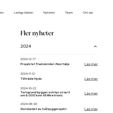
ter
Lediga lokaler
Nyheter
Team
Om oss
Fler nyheter
2024
2024-12-17
Läs mer
Projektet framskrider i Norrtälje
2024-11-12
Läs mer
Tillträde Hydx
2024-10-22
Torngrund bygger och hyr ut nytt
Läs mer
om 6.000 kvm till Wiretronic
2024-09-30
Läs mer
Slutskedet av två byggprojekt