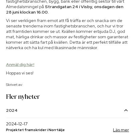
fastighetsbranschen, bygg, bank eller offentlig sektor till vårt
Almedalsmingel på
Strandgatan 24 i Visby, onsdagen den
28 juni klockan 16.00.
Vi ser verkligen fram emot att få träffa er och snacka om de
senaste trenderna inom fastighetsbranschen, och hur vi tror
att framtiden kommer se ut. Kvällen kommer erbjuda DJ, god
mat, härliga drinkar och massor av festligheter som garanterat
kommer att sätta fart på kvällen. Detta är ett perfekt tillfälle att
nätverka och ha kul med likasinnade människor.
Anmäl dig här!
Hoppas vi ses!
Skrivet av:
Fler nyheter
2024
2024-12-17
Läs mer
Projektet framskrider i Norrtälje