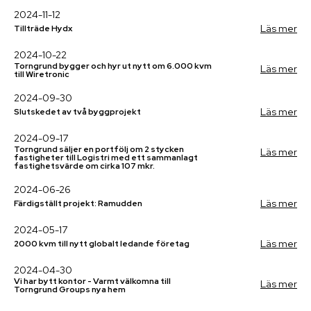
2024-11-12
Läs mer
Tillträde Hydx
2024-10-22
Torngrund bygger och hyr ut nytt om 6.000 kvm
Läs mer
till Wiretronic
2024-09-30
Läs mer
Slutskedet av två byggprojekt
2024-09-17
Torngrund säljer en portfölj om 2 stycken
Läs mer
fastigheter till Logistri med ett sammanlagt
fastighetsvärde om cirka 107 mkr.
2024-06-26
Läs mer
Färdigställt projekt: Ramudden
2024-05-17
Läs mer
2000 kvm till nytt globalt ledande företag
2024-04-30
Vi har bytt kontor - Varmt välkomna till
Läs mer
Torngrund Groups nya hem