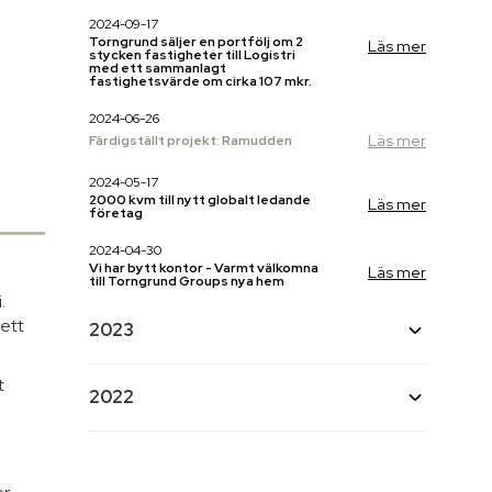
2024-09-17
Torngrund säljer en portfölj om 2
Läs mer
stycken fastigheter till Logistri
med ett sammanlagt
fastighetsvärde om cirka 107 mkr.
2024-06-26
Läs mer
Färdigställt projekt: Ramudden
2024-05-17
2000 kvm till nytt globalt ledande
Läs mer
företag
2024-04-30
Vi har bytt kontor - Varmt välkomna
Läs mer
till Torngrund Groups nya hem
.
 ett
2023
t
2023-11-20
2022
Första spadtaget för HydX:s nya
Läs mer
Lokaler i Öja Industriområde, Ystad
2022-07-04
2023-11-16
Torngrund har tecknat avtal om
Läs mer
Torngrund i Almedalen
Läs mer
utbyggnad med Hitachi Energy i