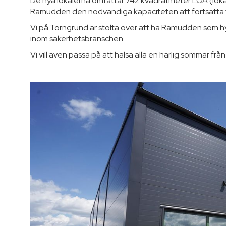
De nya lokalerna omfattar 742 kvadratmeter LOA (lokal
Ramudden den nödvändiga kapaciteten att fortsätta vä
Vi på Torngrund är stolta över att ha Ramudden som hy
inom säkerhetsbranschen.
Vi vill även passa på att hälsa alla en härlig sommar fr