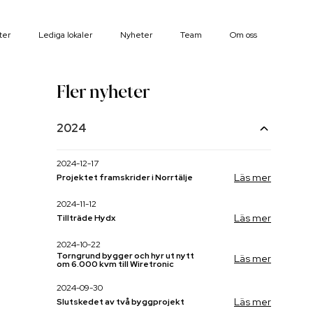
ter
Lediga lokaler
Nyheter
Team
Om oss
Fler nyheter
2024
2024-12-17
Läs mer
Projektet framskrider i Norrtälje
2024-11-12
Läs mer
Tillträde Hydx
2024-10-22
Torngrund bygger och hyr ut nytt
Läs mer
om 6.000 kvm till Wiretronic
2024-09-30
Läs mer
Slutskedet av två byggprojekt