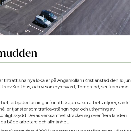
Ramudden
illträtt sina nya lokaler på Ängamöllan i Kristianstad den 18 juni
ts av Krafthus, och vi som hyresvärd, Torngrund, ser fram emot
, erbjuder lösningar för att skapa säkra arbetsmiljöer, särskil
åller tjänster som trafikavstängningar och uthyrning av
sonligt skydd. Deras verksamhet sträcker sig över flera länder i
dda både arbetare och allmänhet.