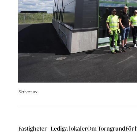
Skrivet av:
Fastigheter
Lediga lokaler
Om Torngrund
För 