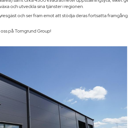
area) samt cirka 4300 kvadratmeter uppställningsyta, vilket g
xa och utveckla sina tjänster i regionen.
resgäst och ser fram emot att stödja deras fortsatta framgång
ån oss på Torngrund Group!