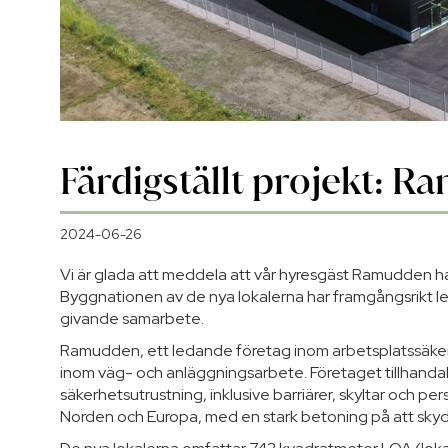
Färdigställt projekt: 
2024-06-26
Vi är glada att meddela att vår hyresgäst Ramudden har t
Byggnationen av de nya lokalerna har framgångsrikt let
givande samarbete.
Ramudden, ett ledande företag inom arbetsplatssäkerhet
inom väg- och anläggningsarbete. Företaget tillhandah
säkerhetsutrustning, inklusive barriärer, skyltar och per
Norden och Europa, med en stark betoning på att sky