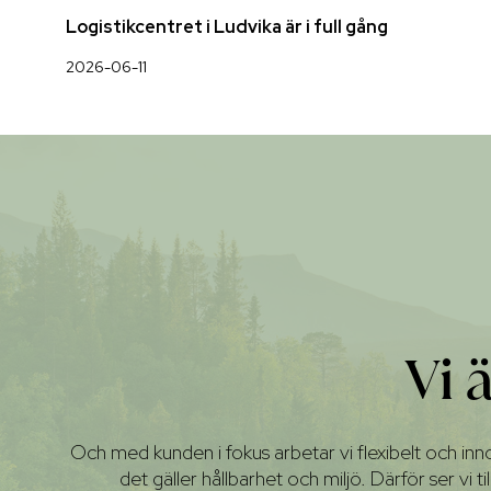
Logistikcentret i Ludvika är i full gång
2026-06-11
Vi 
Och med kunden i fokus arbetar vi flexibelt och innov
det gäller hållbarhet och miljö. Därför ser vi t