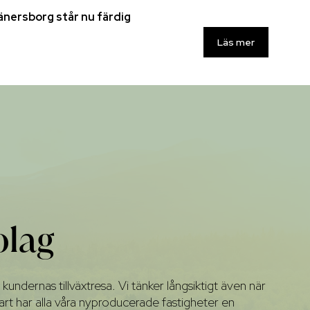
Vänersborg står nu färdig
Läs mer
olag
kundernas tillväxtresa. Vi tänker långsiktigt även när
vklart har alla våra nyproducerade fastigheter en