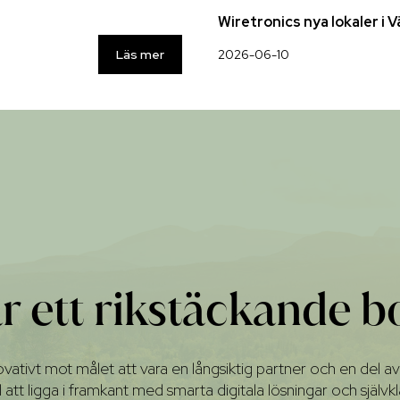
Wiretronics nya lokaler i 
Läs mer
2026-06-10
är ett rikstäckande b
ativt mot målet att vara en långsiktig partner och en del av 
ill att ligga i framkant med smarta digitala lösningar och själ