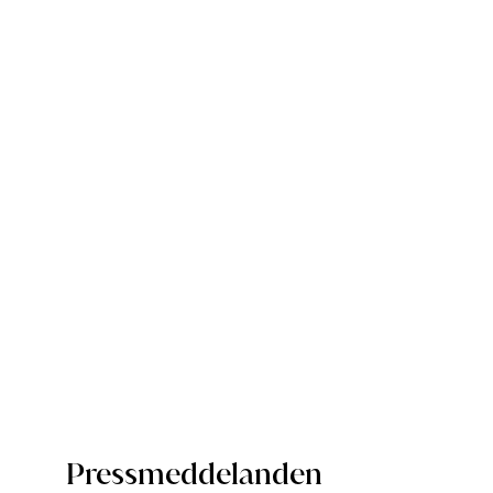
Gröna och inn
Torngrund utvecklar, äger och förvaltar fra
Pressmeddelanden