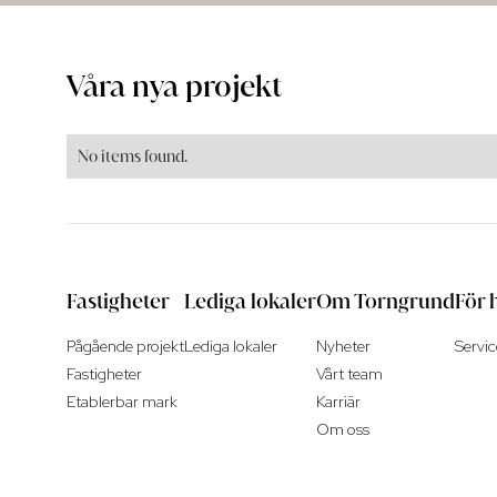
Våra nya projekt
No items found.
Fastigheter
Lediga lokaler
Om Torngrund
För 
Pågående projekt
Lediga lokaler
Nyheter
Servi
Fastigheter
Vårt team
Etablerbar mark
Karriär
Om oss