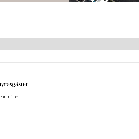
hyresgäster
ceanmälan