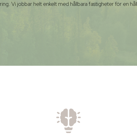
ering. Vi jobbar helt enkelt med hållbara fastigheter för en hål