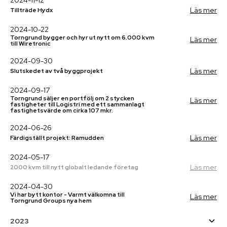
2024-11-12
Läs mer
Tillträde Hydx
2024-10-22
Torngrund bygger och hyr ut nytt om 6.000 kvm
Läs mer
till Wiretronic
2024-09-30
Läs mer
Slutskedet av två byggprojekt
2024-09-17
Torngrund säljer en portfölj om 2 stycken
Läs mer
fastigheter till Logistri med ett sammanlagt
fastighetsvärde om cirka 107 mkr.
2024-06-26
Läs mer
Färdigställt projekt: Ramudden
2024-05-17
Läs mer
2000 kvm till nytt globalt ledande företag
2024-04-30
Vi har bytt kontor - Varmt välkomna till
Läs mer
Torngrund Groups nya hem
2023