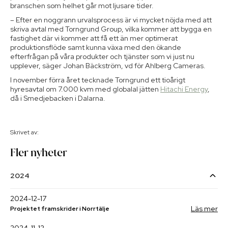
branschen som helhet går mot ljusare tider.
– Efter en noggrann urvalsprocess är vi mycket nöjda med att
skriva avtal med Torngrund Group, vilka kommer att bygga en
fastighet där vi kommer att få ett än mer optimerat
produktionsflöde samt kunna växa med den ökande
efterfrågan på våra produkter och tjänster som vi just nu
upplever, säger Johan Bäckström, vd för Ahlberg Cameras.
I november förra året tecknade Torngrund ett tioårigt
hyresavtal om 7.000 kvm med globalal jätten
Hitachi Energy
,
då i Smedjebacken i Dalarna.
Skrivet av:
Fler nyheter
2024
2024-12-17
Läs mer
Projektet framskrider i Norrtälje