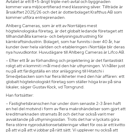
Avtalet är ett 8+5-årigt triple-net-avtal och byggnaden
kommer vara miljöcertifierad med klassning silver. Tillträde är
årsskiftet 2025/26 och det är dotterbolaget Krafthus AB som
kommer utföra entreprenaden.
Ahlberg Cameras, som är ett av Norrtäljes mest
högteknologiska företag, är det globalt ledande företaget att
tillhandahålla kamera- och belysningsutrustning för
kärnkraftsindustrin. Bolaget, som har funnits i över 40 år, har
kunder över hela världen och etableringen i Norrtälje blir deras
nya huvudkontor. Huvudägare till Ahlberg Cameras är Lifco AB.
– Efter ett år av förhandling och projektering är det fantastiskt
roligt att vi kommit i mål med den här uthyrningen. Vi håller just
nu på att färdigställa en stor anläggning till Hitatchi i
Smedjebacken som har flera likheter med den här affären: ett
globalt högteknologiskt företag som ställer höga krav på sina
lokaler, säger Gustav Kock, vd Torngrund.
Han fortsätter:
– Fastighetsbranschen har under dom senaste 2-3 åren haft
en hel del motvind i form av flera makrohändelser som gjort att
kreditmarknaden stramats åt och det har också varit mer
avvaktande på uthyrningssidan. Trots det har vi lyckats göra
flera större nyproduktionsetableringar vilket för oss är ett kvitto
på att vi på att vi jobbar på rätt sätt. Vi upplever nu också att